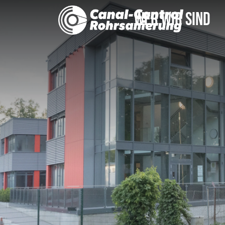
Wer wir sind
Kontakt Barsbüttel
Kanalinspektion
Leitungsinspektion Hausanschluss
Wir als Arbeitgeber
Dichtheitsprü
Kontakt Berl
Messen
Ein Unternehmen der
Ein Unternehmen der