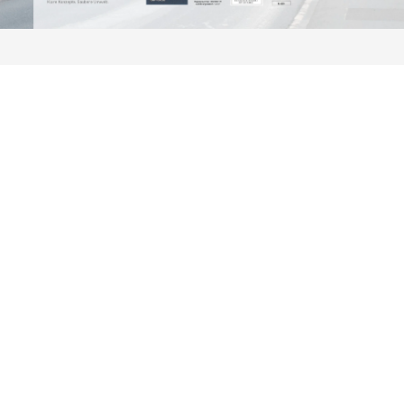
040 71487880
Spachtelverfahren
040 71487880