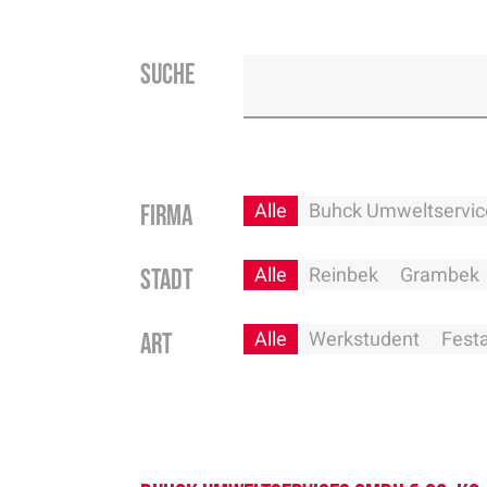
Suche
Alle
Buhck Umweltservic
Firma
Alle
Reinbek
Grambek
Stadt
Alle
Werkstudent
Fest
Art