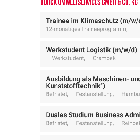
Buhck Umweltservices GmbH & Co. KG
Trainee im Klimaschutz (m/w/
12-monatiges Traineeprogramm,
Werkstudent Logistik (m/w/d)
Werkstudent,
Grambek
Ausbildung als Maschinen- un
Kunststofftechnik")
Befristet,
Festanstellung,
Hambu
Duales Studium Business Admin
Befristet,
Festanstellung,
Reinbe